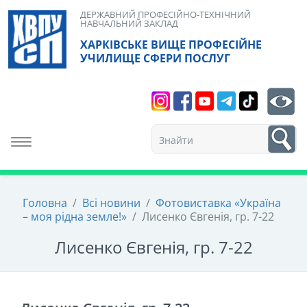
Skip
ДЕРЖАВНИЙ ПРОФЕСІЙНО-ТЕХНІЧНИЙ
НАВЧАЛЬНИЙ ЗАКЛАД
to
ХАРКІВСЬКЕ ВИЩЕ ПРОФЕСІЙНЕ
content
УЧИЛИЩЕ СФЕРИ ПОСЛУГ
Search
bt
1
Toggle navigation
Головна
/
Всі новини
/
Фотовиставка «Україна
– моя рідна земле!»
/
Лисенко Євгенія, гр. 7-22
Лисенко Євгенія, гр. 7-22