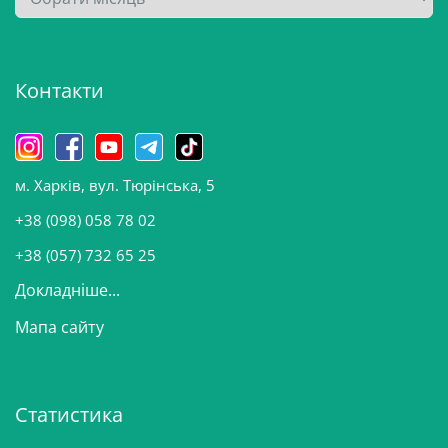
р
х
і
Контакти
в
и
н
о
м. Харків, вул. Тюрінська, 5
в
и
+38 (098) 058 78 02
н
+38 (057) 732 65 25
Докладніше...
Мапа сайту
Статистика