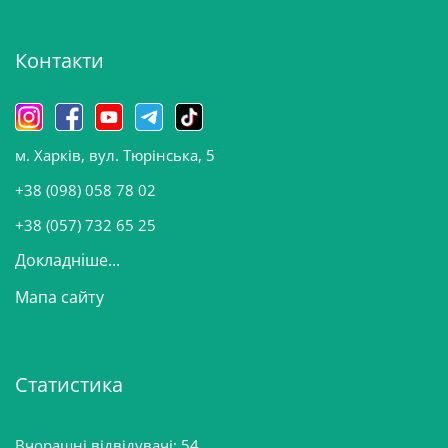
х
і
Контакти
в
и
н
о
м. Харків, вул. Тюрінська, 5
в
и
+38 (098) 058 78 02
н
+38 (057) 732 65 25
Докладніше...
Мапа сайту
Статистика
Вчорашні відвідувачі:
54