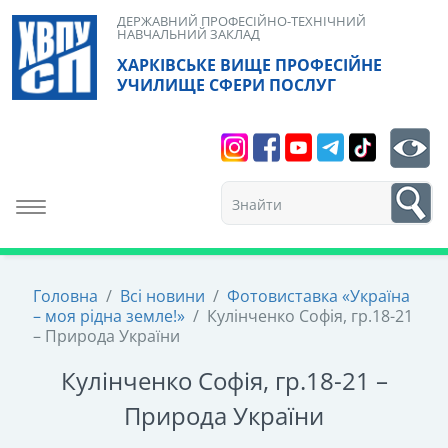
Skip
ДЕРЖАВНИЙ ПРОФЕСІЙНО-ТЕХНІЧНИЙ
НАВЧАЛЬНИЙ ЗАКЛАД
to
ХАРКІВСЬКЕ ВИЩЕ ПРОФЕСІЙНЕ
content
УЧИЛИЩЕ СФЕРИ ПОСЛУГ
Search
bt
1
Toggle navigation
Головна
/
Всі новини
/
Фотовиставка «Україна
– моя рідна земле!»
/
Кулінченко Софія, гр.18-21
– Природа України
Кулінченко Софія, гр.18-21 –
Природа України