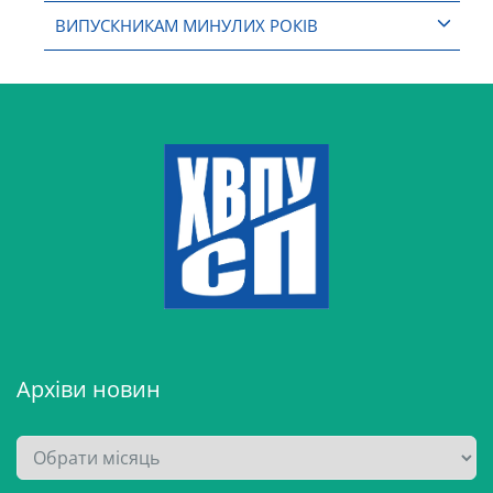
ВИПУСКНИКАМ МИНУЛИХ РОКІВ
Архіви новин
А
р