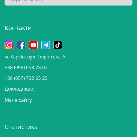
р
х
і
Контакти
в
и
н
о
м. Харків, вул. Тюрінська, 5
в
и
+38 (098) 058 78 02
н
+38 (057) 732 65 25
Докладніше...
Мапа сайту
Статистика