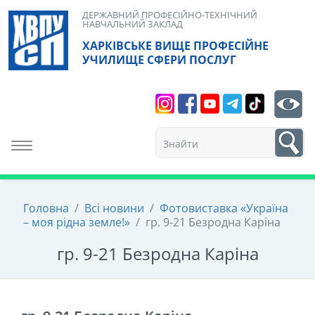
Skip
ДЕРЖАВНИЙ ПРОФЕСІЙНО-ТЕХНІЧНИЙ
НАВЧАЛЬНИЙ ЗАКЛАД
to
ХАРКІВСЬКЕ ВИЩЕ ПРОФЕСІЙНЕ
content
УЧИЛИЩЕ СФЕРИ ПОСЛУГ
Search
bt
1
Toggle navigation
Головна
/
Всі новини
/
Фотовиставка «Україна
– моя рідна земле!»
/
гр. 9-21 Безродна Каріна
гр. 9-21 Безродна Каріна