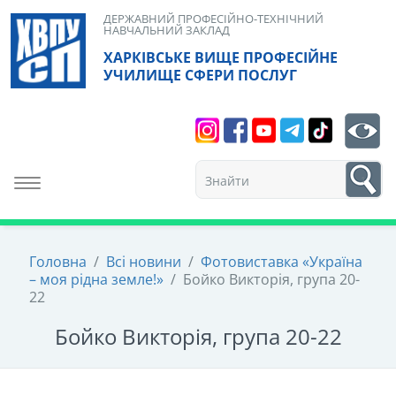
Skip
ДЕРЖАВНИЙ ПРОФЕСІЙНО-ТЕХНІЧНИЙ
НАВЧАЛЬНИЙ ЗАКЛАД
to
ХАРКІВСЬКЕ ВИЩЕ ПРОФЕСІЙНЕ
content
УЧИЛИЩЕ СФЕРИ ПОСЛУГ
Search
bt
1
Toggle navigation
Головна
/
Всі новини
/
Фотовиставка «Україна
– моя рідна земле!»
/
Бойко Викторія, група 20-
22
Бойко Викторія, група 20-22