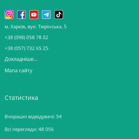
и
н
о
м. Харків, вул. Тюрінська, 5
в
и
+38 (098) 058 78 02
н
+38 (057) 732 65 25
Докладніше...
Мапа сайту
Статистика
Вчорашні відвідувачі:
54
Всі перегляди:
48 056