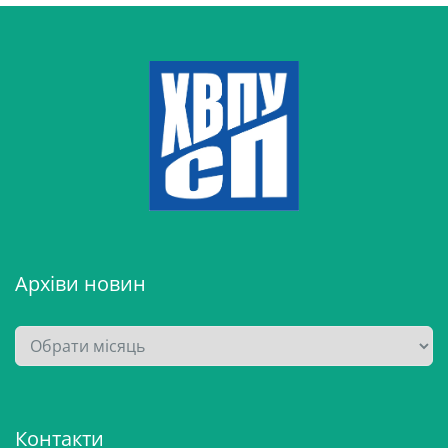
Архіви новин
А
р
х
і
Контакти
в