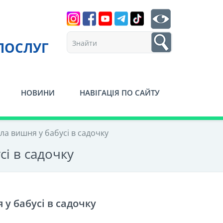
Search
btn search
1
ПОСЛУГ
НОВИНИ
НАВІГАЦІЯ ПО САЙТУ
іла вишня у бабусі в садочку
сі в садочку
 у бабусі в садочку