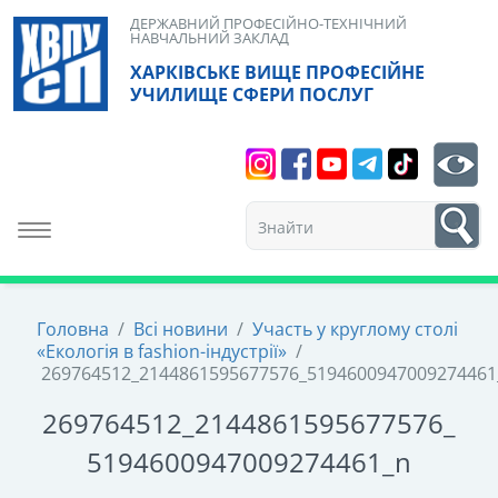
Skip
ДЕРЖАВНИЙ ПРОФЕСІЙНО-ТЕХНІЧНИЙ
НАВЧАЛЬНИЙ ЗАКЛАД
to
ХАРКІВСЬКЕ ВИЩЕ ПРОФЕСІЙНЕ
content
УЧИЛИЩЕ СФЕРИ ПОСЛУГ
Search
bt
1
Toggle navigation
Головна
/
Всі новини
/
Участь у круглому столі
«Екологія в fashion-індустрії»
/
269764512_2144861595677576_5194600947009274461
269764512_2144861595677576_
5194600947009274461_n