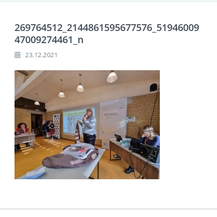
269764512_2144861595677576_51946009
47009274461_n
23.12.2021