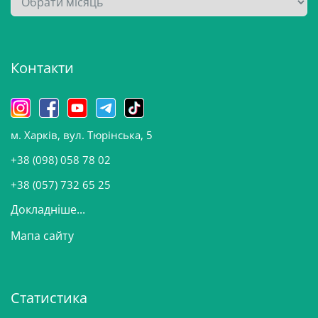
р
х
і
Контакти
в
и
н
о
м. Харків, вул. Тюрінська, 5
в
и
+38 (098) 058 78 02
н
+38 (057) 732 65 25
Докладніше...
Мапа сайту
Статистика