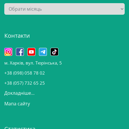
А
р
х
і
Контакти
в
и
н
о
м. Харків, вул. Тюрінська, 5
в
и
+38 (098) 058 78 02
н
+38 (057) 732 65 25
Докладніше...
Мапа сайту
Статистика