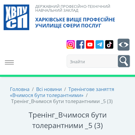
Skip
ДЕРЖАВНИЙ ПРОФЕСІЙНО-ТЕХНІЧНИЙ
НАВЧАЛЬНИЙ ЗАКЛАД
to
ХАРКІВСЬКЕ ВИЩЕ ПРОФЕСІЙНЕ
content
УЧИЛИЩЕ СФЕРИ ПОСЛУГ
Search
bt
1
Toggle navigation
Головна
/
Всі новини
/
Тренінгове заняття
«Вчимося бути толерантними»
/
Тренінг_Вчимося бути толерантними _5 (3)
Тренінг_Вчимося бути
толерантними _5 (3)