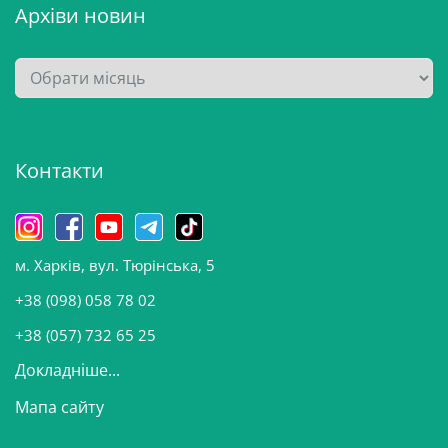
Архіви новин
А
р
х
і
Контакти
в
и
н
о
м. Харків, вул. Тюрінська, 5
в
и
+38 (098) 058 78 02
н
+38 (057) 732 65 25
Докладніше...
Мапа сайту