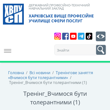
Skip
ДЕРЖАВНИЙ ПРОФЕСІЙНО-ТЕХНІЧНИЙ
НАВЧАЛЬНИЙ ЗАКЛАД
to
ХАРКІВСЬКЕ ВИЩЕ ПРОФЕСІЙНЕ
content
УЧИЛИЩЕ СФЕРИ ПОСЛУГ
Search
bt
1
Toggle navigation
Головна
/
Всі новини
/
Тренінгове заняття
«Вчимося бути толерантними»
/
Тренінг_Вчимося бути толерантними (1)
Тренінг_Вчимося бути
толерантними (1)