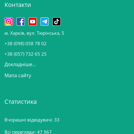
Контакти
в
и
н
о
м. Харків, вул. Тюрінська, 5
в
и
+38 (098) 058 78 02
н
+38 (057) 732 65 25
Докладніше...
Мапа сайту
Статистика
Вчорашні відвідувачі:
33
Всі перегляди:
47 967