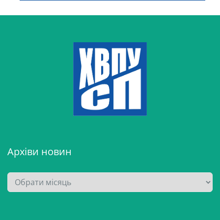
Архіви новин
А
р
х
і