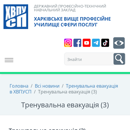
Skip
ДЕРЖАВНИЙ ПРОФЕСІЙНО-ТЕХНІЧНИЙ
НАВЧАЛЬНИЙ ЗАКЛАД
to
ХАРКІВСЬКЕ ВИЩЕ ПРОФЕСІЙНЕ
content
УЧИЛИЩЕ СФЕРИ ПОСЛУГ
Search
bt
1
Toggle navigation
Головна
/
Всі новини
/
Тренувальна евакуація
в ХВПУСП
/
Тренувальна евакуація (3)
Тренувальна евакуація (3)