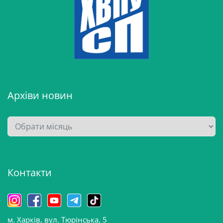
Архіви новин
А
р
х
і
Контакти
в
и
н
о
м. Харків, вул. Тюрінська, 5
в