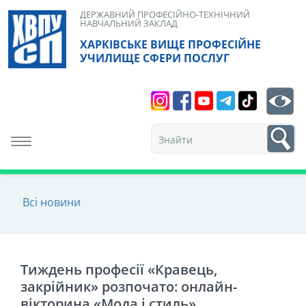
Skip
ДЕРЖАВНИЙ ПРОФЕСІЙНО-ТЕХНІЧНИЙ
НАВЧАЛЬНИЙ ЗАКЛАД
to
ХАРКІВСЬКЕ ВИЩЕ ПРОФЕСІЙНЕ
content
УЧИЛИЩЕ СФЕРИ ПОСЛУГ
Search
bt
1
Toggle navigation
Всі новини
Тиждень професії «Кравець,
закрійник» розпочато: онлайн-
вікторина «Мода і стиль»