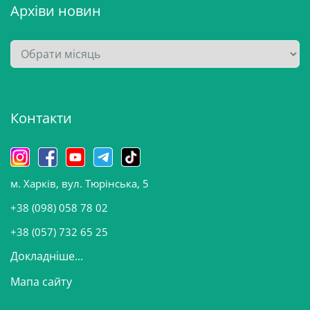
Архіви новин
А
р
х
і
Контакти
в
и
н
о
м. Харків, вул. Тюрінська, 5
в
и
+38 (098) 058 78 02
н
+38 (057) 732 65 25
Докладніше...
Мапа сайту