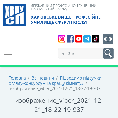
Skip
ДЕРЖАВНИЙ ПРОФЕСІЙНО-ТЕХНІЧНИЙ
НАВЧАЛЬНИЙ ЗАКЛАД
to
ХАРКІВСЬКЕ ВИЩЕ ПРОФЕСІЙНЕ
content
УЧИЛИЩЕ СФЕРИ ПОСЛУГ
Search
bt
1
Toggle navigation
Головна
/
Всі новини
/
Підводимо підсумки
огляду-конкурсу «На кращу кімнату»
/
изображение_viber_2021-12-21_18-22-19-937
изображение_viber_2021-12-
21_18-22-19-937