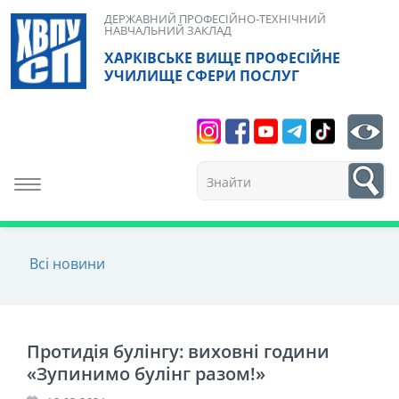
Skip
ДЕРЖАВНИЙ ПРОФЕСІЙНО-ТЕХНІЧНИЙ
НАВЧАЛЬНИЙ ЗАКЛАД
to
ХАРКІВСЬКЕ ВИЩЕ ПРОФЕСІЙНЕ
content
УЧИЛИЩЕ СФЕРИ ПОСЛУГ
Search
bt
1
Toggle navigation
Всі новини
Протидія булінгу: виховні години
«Зупинимо булінг разом!»