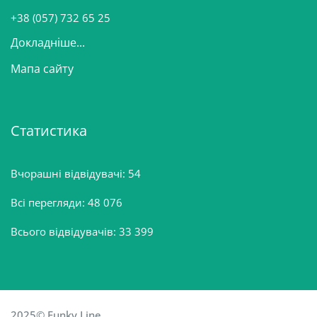
н
+38 (057) 732 65 25
Докладніше...
Мапа сайту
Статистика
Вчорашні відвідувачі:
54
Всі перегляди:
48 076
Всього відвідувачів:
33 399
2025© Funky Line