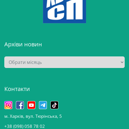
Архіви новин
А
р
х
і
Контакти
в
и
н
о
м. Харків, вул. Тюрінська, 5
в
и
+38 (098) 058 78 02