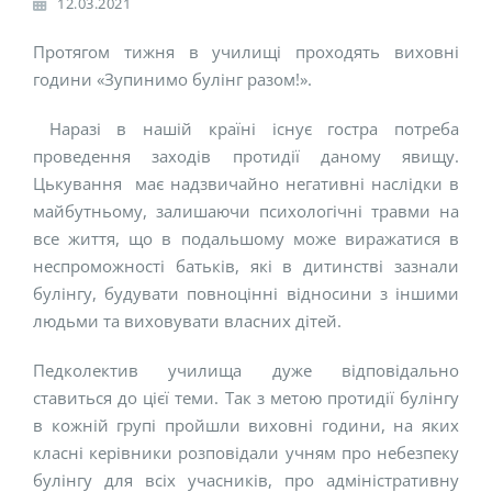
12.03.2021
Протягом тижня в училищі проходять виховні
години «Зупинимо булінг разом!».
Наразі в нашій країні існує гостра потреба
проведення заходів протидії даному явищу.
Цькування має надзвичайно негативні наслідки в
майбутньому, залишаючи психологічні травми на
все життя, що в подальшому може виражатися в
неспроможності батьків, які в дитинстві зазнали
булінгу, будувати повноцінні відносини з іншими
людьми та виховувати власних дітей.
Педколектив училища дуже відповідально
ставиться до цієї теми. Так з метою протидії булінгу
в кожній групі пройшли виховні години, на яких
класні керівники розповідали учням про небезпеку
булінгу для всіх учасників, про адміністративну