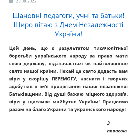
23.08.2022
Шановні педагоги, учні та батьки!
Щиро вітаю з Днем Незалежності
України!
Цей день, що є результатом тисячолітньої
боротьби українського народу за право мати
свою державу, відзначається як найголовніше
свято нашої країни. Нехай це свято додасть вам
віри у скорішу ПЕРЕМОГУ, наснаги і творчих
здобутків в ім’я процвітання нашої незалежної
Батьківщини. Від душі бажаю міцного здоров’я,
віри у щасливе майбутнє України! Працюємо
разом на благо України та українського народу!
З
повагою