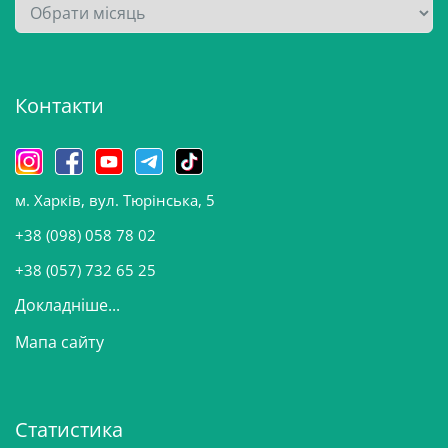
А
р
х
і
Контакти
в
и
н
о
м. Харків, вул. Тюрінська, 5
в
и
+38 (098) 058 78 02
н
+38 (057) 732 65 25
Докладніше...
Мапа сайту
Статистика