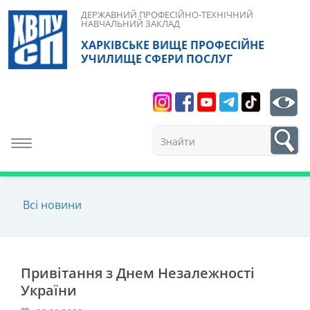
Skip
ДЕРЖАВНИЙ ПРОФЕСІЙНО-ТЕХНІЧНИЙ
НАВЧАЛЬНИЙ ЗАКЛАД
to
ХАРКІВСЬКЕ ВИЩЕ ПРОФЕСІЙНЕ
content
УЧИЛИЩЕ СФЕРИ ПОСЛУГ
Search
bt
1
Toggle navigation
Всі новини
Привітання з Днем Незалежності
України