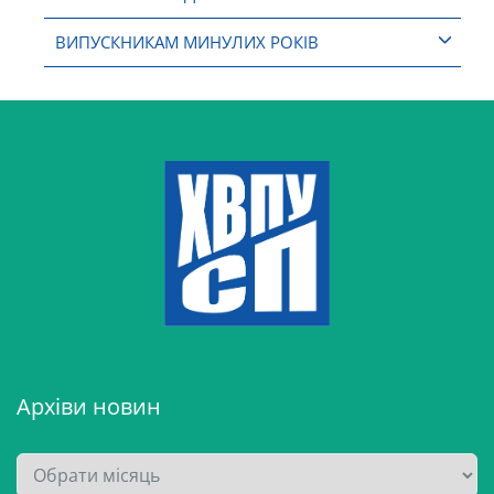
ВИПУСКНИКАМ МИНУЛИХ РОКІВ
Архіви новин
А
р