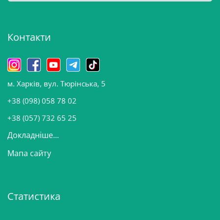
х
і
Контакти
в
и
н
о
м. Харків, вул. Тюрінська, 5
в
и
+38 (098) 058 78 02
н
+38 (057) 732 65 25
Докладніше...
Мапа сайту
Статистика