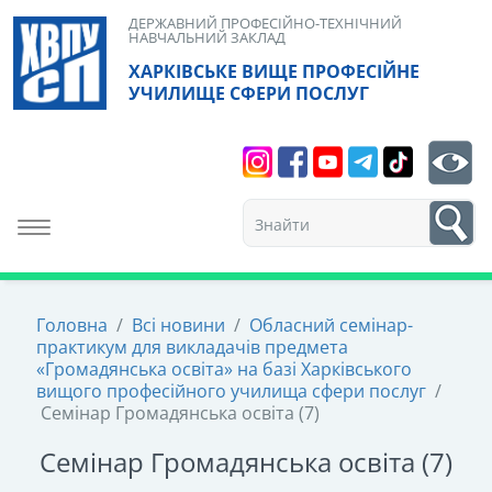
Skip
ДЕРЖАВНИЙ ПРОФЕСІЙНО-ТЕХНІЧНИЙ
НАВЧАЛЬНИЙ ЗАКЛАД
to
ХАРКІВСЬКЕ ВИЩЕ ПРОФЕСІЙНЕ
content
УЧИЛИЩЕ СФЕРИ ПОСЛУГ
Search
bt
1
Toggle navigation
Головна
/
Всі новини
/
Обласний семінар-
практикум для викладачів предмета
«Громадянська освіта» на базі Харківського
вищого професійного училища сфери послуг
/
Семінар Громадянська освіта (7)
Семінар Громадянська освіта (7)