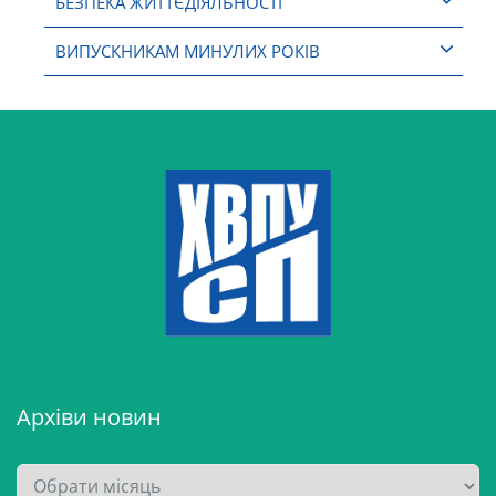
БЕЗПЕКА ЖИТТЄДІЯЛЬНОСТІ
ВИПУСКНИКАМ МИНУЛИХ РОКІВ
Архіви новин
А