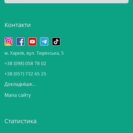
р
х
і
Контакти
в
и
н
о
м. Харків, вул. Тюрінська, 5
в
и
+38 (098) 058 78 02
н
+38 (057) 732 65 25
Докладніше...
Мапа сайту
Статистика