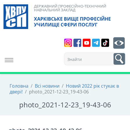
Skip
ДЕРЖАВНИЙ ПРОФЕСІЙНО-ТЕХНІЧНИЙ
НАВЧАЛЬНИЙ ЗАКЛАД
to
ХАРКІВСЬКЕ ВИЩЕ ПРОФЕСІЙНЕ
content
УЧИЛИЩЕ СФЕРИ ПОСЛУГ
Search
bt
1
Toggle navigation
Головна
/
Всі новини
/
Новий 2022 рік стукає в
двері!
/
photo_2021-12-23_19-43-06
photo_2021-12-23_19-43-06