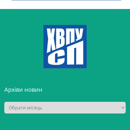
Архіви новин
А
р
х
і