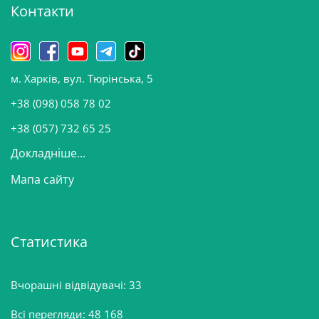
Контакти
в
и
н
о
м. Харків, вул. Тюрінська, 5
в
и
+38 (098) 058 78 02
н
+38 (057) 732 65 25
Докладніше...
Мапа сайту
Статистика
Вчорашні відвідувачі:
33
Всі перегляди:
48 168