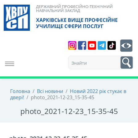
Skip
ДЕРЖАВНИЙ ПРОФЕСІЙНО-ТЕХНІЧНИЙ
НАВЧАЛЬНИЙ ЗАКЛАД
to
ХАРКІВСЬКЕ ВИЩЕ ПРОФЕСІЙНЕ
content
УЧИЛИЩЕ СФЕРИ ПОСЛУГ
Search
bt
1
Toggle navigation
Головна
/
Всі новини
/
Новий 2022 рік стукає в
двері!
/
photo_2021-12-23_15-35-45
photo_2021-12-23_15-35-45