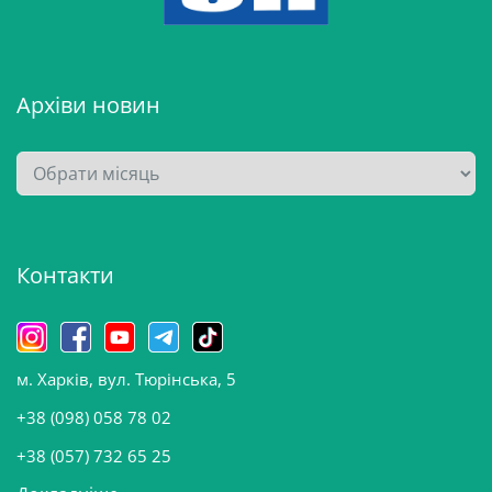
Архіви новин
А
р
х
і
Контакти
в
и
н
о
м. Харків, вул. Тюрінська, 5
в
и
+38 (098) 058 78 02
н
+38 (057) 732 65 25