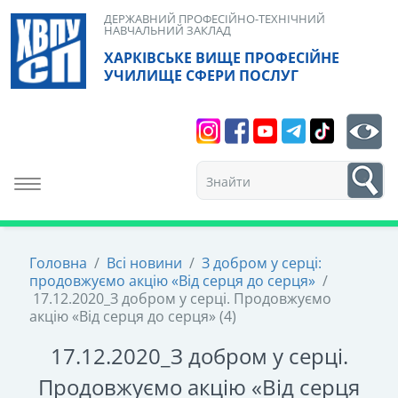
Skip
ДЕРЖАВНИЙ ПРОФЕСІЙНО-ТЕХНІЧНИЙ
НАВЧАЛЬНИЙ ЗАКЛАД
to
ХАРКІВСЬКЕ ВИЩЕ ПРОФЕСІЙНЕ
content
УЧИЛИЩЕ СФЕРИ ПОСЛУГ
Search
bt
1
Toggle navigation
Головна
/
Всі новини
/
З добром у серці:
продовжуємо акцію «Від серця до серця»
/
17.12.2020_З добром у серці. Продовжуємо
акцію «Від серця до серця» (4)
17.12.2020_З добром у серці.
Продовжуємо акцію «Від серця