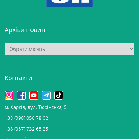
Архіви новин
А
р
х
і
Контакти
в
и
н
о
м. Харків, вул. Тюрінська, 5
в
и
+38 (098) 058 78 02
н
+38 (057) 732 65 25