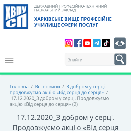
Skip
ДЕРЖАВНИЙ ПРОФЕСІЙНО-ТЕХНІЧНИЙ
НАВЧАЛЬНИЙ ЗАКЛАД
to
ХАРКІВСЬКЕ ВИЩЕ ПРОФЕСІЙНЕ
content
УЧИЛИЩЕ СФЕРИ ПОСЛУГ
Search
bt
1
Toggle navigation
Головна
/
Всі новини
/
З добром у серці:
продовжуємо акцію «Від серця до серця»
/
17.12.2020_З добром у серці. Продовжуємо
акцію «Від серця до серця» (2)
17.12.2020_З добром у серці.
Продовжуємо акцію «Від серця