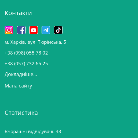
і
Контакти
в
и
н
о
м. Харків, вул. Тюрінська, 5
в
и
+38 (098) 058 78 02
н
+38 (057) 732 65 25
Докладніше...
Мапа сайту
Статистика
Вчорашні відвідувачі:
43