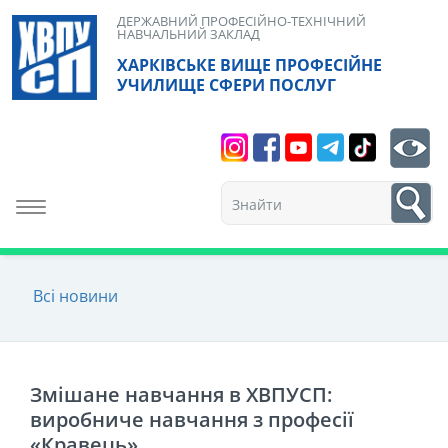
Skip
ДЕРЖАВНИЙ ПРОФЕСІЙНО-ТЕХНІЧНИЙ
НАВЧАЛЬНИЙ ЗАКЛАД
to
ХАРКІВСЬКЕ ВИЩЕ ПРОФЕСІЙНЕ
content
УЧИЛИЩЕ СФЕРИ ПОСЛУГ
Search
bt
1
Toggle navigation
Всі новини
Змішане навчання в ХВПУСП:
виробниче навчання з професії
«Кравець»