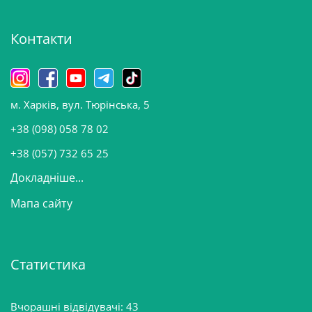
х
і
Контакти
в
и
н
о
м. Харків, вул. Тюрінська, 5
в
и
+38 (098) 058 78 02
н
+38 (057) 732 65 25
Докладніше...
Мапа сайту
Статистика
Вчорашні відвідувачі:
43