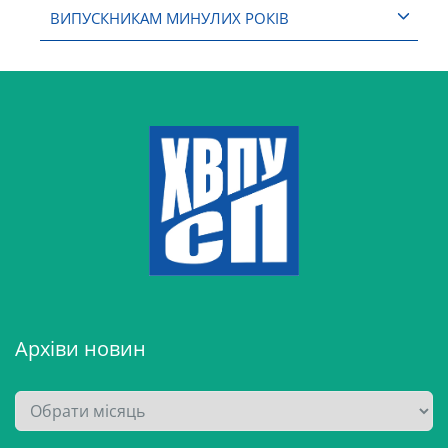
ВИПУСКНИКАМ МИНУЛИХ РОКІВ
Архіви новин
А
р