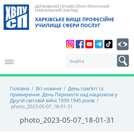
Skip
ДЕРЖАВНИЙ ПРОФЕСІЙНО-ТЕХНІЧНИЙ
НАВЧАЛЬНИЙ ЗАКЛАД
to
ХАРКІВСЬКЕ ВИЩЕ ПРОФЕСІЙНЕ
content
УЧИЛИЩЕ СФЕРИ ПОСЛУГ
Search
bt
1
Toggle navigation
Головна
/
Всі новини
/
День пам’яті та
примирення. День Перемоги над нацизмом у
Другій світовій війні 1939-1945 років
/
photo_2023-05-07_18-01-31
photo_2023-05-07_18-01-31