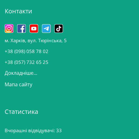
і
Контакти
в
и
н
о
м. Харків, вул. Тюрінська, 5
в
и
+38 (098) 058 78 02
н
+38 (057) 732 65 25
Докладніше...
Мапа сайту
Статистика
Вчорашні відвідувачі:
33