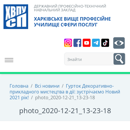
Skip
ДЕРЖАВНИЙ ПРОФЕСІЙНО-ТЕХНІЧНИЙ
НАВЧАЛЬНИЙ ЗАКЛАД
to
ХАРКІВСЬКЕ ВИЩЕ ПРОФЕСІЙНЕ
content
УЧИЛИЩЕ СФЕРИ ПОСЛУГ
Search
bt
1
Toggle navigation
Головна
/
Всі новини
/
Гурток Декоративно-
прикладного мистецтва в дії: зустрічаємо Новий
2021 рік!
/
photo_2020-12-21_13-23-18
photo_2020-12-21_13-23-18