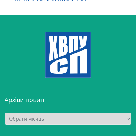
Архіви новин
А
р
х