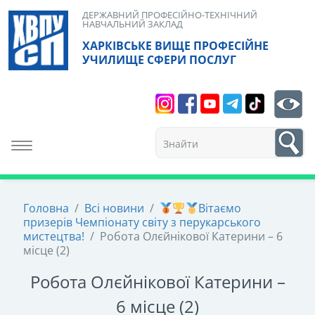
Skip
ДЕРЖАВНИЙ ПРОФЕСІЙНО-ТЕХНІЧНИЙ
НАВЧАЛЬНИЙ ЗАКЛАД
to
ХАРКІВСЬКЕ ВИЩЕ ПРОФЕСІЙНЕ
content
УЧИЛИЩЕ СФЕРИ ПОСЛУГ
Search
bt
1
Toggle navigation
Головна
/
Всі новини
/
Вітаємо
призерів Чемпіонату світу з перукарського
мистецтва!
/
Робота Олєйнікової Катерини – 6
місце (2)
Робота Олєйнікової Катерини –
6 місце (2)