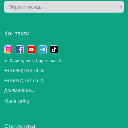
А
р
х
і
Контакти
в
и
н
о
м. Харків, вул. Тюрінська, 5
в
и
+38 (098) 058 78 02
н
+38 (057) 732 65 25
Докладніше...
Мапа сайту
Статистика