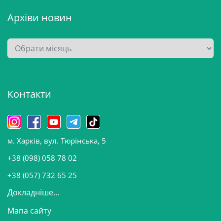
Архіви новин
А
р
х
і
Контакти
в
и
н
о
м. Харків, вул. Тюрінська, 5
в
и
+38 (098) 058 78 02
н
+38 (057) 732 65 25
Докладніше...
Мапа сайту