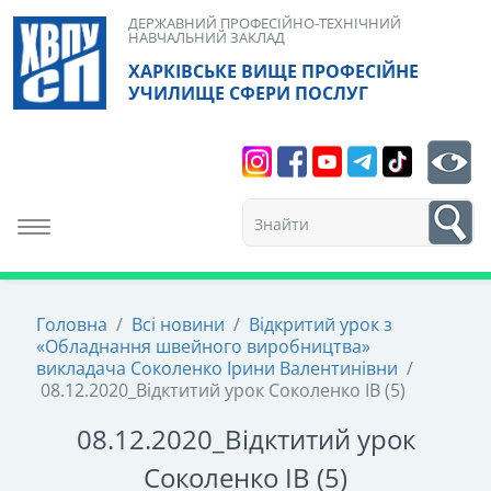
Skip
ДЕРЖАВНИЙ ПРОФЕСІЙНО-ТЕХНІЧНИЙ
НАВЧАЛЬНИЙ ЗАКЛАД
to
ХАРКІВСЬКЕ ВИЩЕ ПРОФЕСІЙНЕ
content
УЧИЛИЩЕ СФЕРИ ПОСЛУГ
Search
bt
1
Toggle navigation
Головна
/
Всі новини
/
Відкритий урок з
«Обладнання швейного виробництва»
викладача Соколенко Ірини Валентинівни
/
08.12.2020_Відктитий урок Соколенко ІВ (5)
08.12.2020_Відктитий урок
Соколенко ІВ (5)