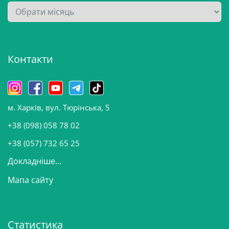
А
р
х
і
Контакти
в
и
н
о
м. Харків, вул. Тюрінська, 5
в
и
+38 (098) 058 78 02
н
+38 (057) 732 65 25
Докладніше...
Мапа сайту
Статистика