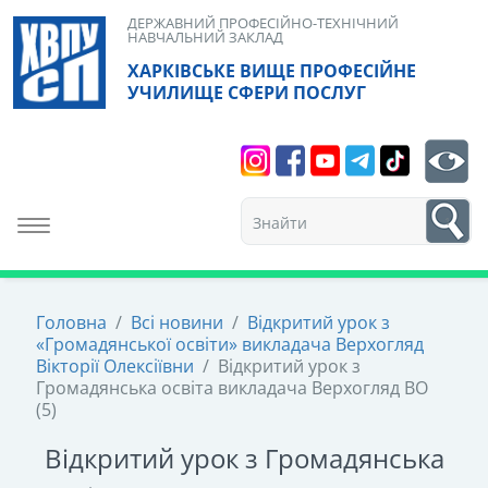
Skip
ДЕРЖАВНИЙ ПРОФЕСІЙНО-ТЕХНІЧНИЙ
НАВЧАЛЬНИЙ ЗАКЛАД
to
ХАРКІВСЬКЕ ВИЩЕ ПРОФЕСІЙНЕ
content
УЧИЛИЩЕ СФЕРИ ПОСЛУГ
Search
bt
1
Toggle navigation
Головна
/
Всі новини
/
Відкритий урок з
«Громадянської освіти» викладача Верхогляд
Вікторії Олексіївни
/
Відкритий урок з
Громадянська освіта викладача Верхогляд ВО
(5)
Відкритий урок з Громадянська