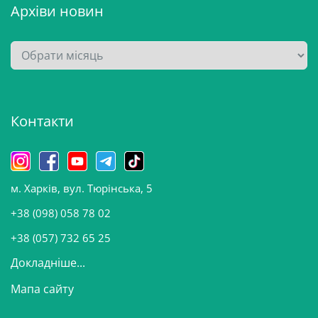
Архіви новин
А
р
х
і
Контакти
в
и
н
о
м. Харків, вул. Тюрінська, 5
в
и
+38 (098) 058 78 02
н
+38 (057) 732 65 25
Докладніше...
Мапа сайту