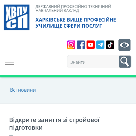
Skip
ДЕРЖАВНИЙ ПРОФЕСІЙНО-ТЕХНІЧНИЙ
НАВЧАЛЬНИЙ ЗАКЛАД
to
ХАРКІВСЬКЕ ВИЩЕ ПРОФЕСІЙНЕ
content
УЧИЛИЩЕ СФЕРИ ПОСЛУГ
Search
bt
1
Toggle navigation
Всі новини
Відкрите заняття зі стройової
підготовки