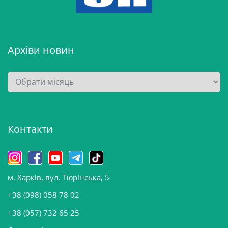
Архіви новин
А
р
х
і
Контакти
в
и
н
о
м. Харків, вул. Тюрінська, 5
в
и
+38 (098) 058 78 02
н
+38 (057) 732 65 25