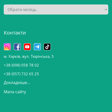
А
р
х
і
Контакти
в
и
н
о
м. Харків, вул. Тюрінська, 5
в
и
+38 (098) 058 78 02
н
+38 (057) 732 65 25
Докладніше...
Мапа сайту