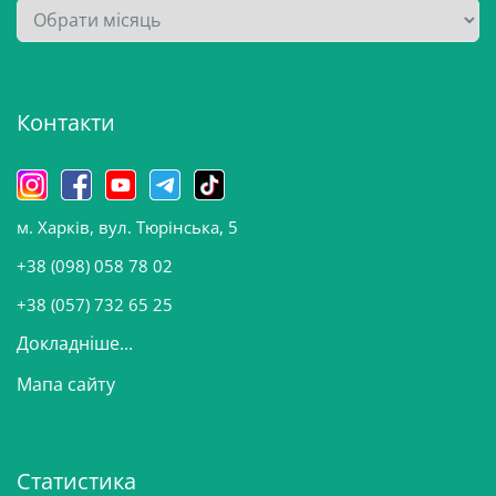
А
р
х
і
Контакти
в
и
н
о
м. Харків, вул. Тюрінська, 5
в
и
+38 (098) 058 78 02
н
+38 (057) 732 65 25
Докладніше...
Мапа сайту
Статистика