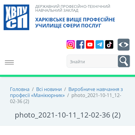
Skip
ДЕРЖАВНИЙ ПРОФЕСІЙНО-ТЕХНІЧНИЙ
НАВЧАЛЬНИЙ ЗАКЛАД
to
ХАРКІВСЬКЕ ВИЩЕ ПРОФЕСІЙНЕ
content
УЧИЛИЩЕ СФЕРИ ПОСЛУГ
Search
bt
1
Toggle navigation
Головна
/
Всі новини
/
Виробниче навчання з
професії «Манікюрник»
/
photo_2021-10-11_12-
02-36 (2)
photo_2021-10-11_12-02-36 (2)