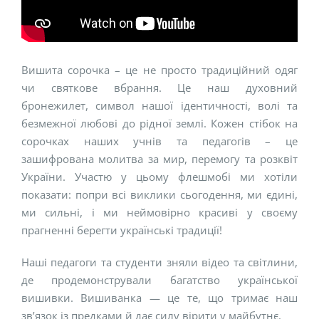
Вишита сорочка – це не просто традиційний одяг
чи святкове вбрання. Це наш духовний
бронежилет, символ нашої ідентичності, волі та
безмежної любові до рідної землі. Кожен стібок на
сорочках наших учнів та педагогів – це
зашифрована молитва за мир, перемогу та розквіт
України. Участю у цьому флешмобі ми хотіли
показати: попри всі виклики сьогодення, ми єдині,
ми сильні, і ми неймовірно красиві у своєму
прагненні берегти українські традиції!
Наші педагоги та студенти зняли відео та світлини,
де продемонстрували багатство української
вишивки. Вишиванка — це те, що тримає наш
зв’язок із предками й дає силу вірити у майбутнє.