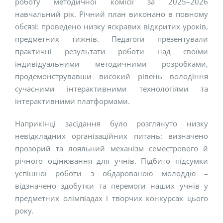
роботу методичної комісії за 2025–2026
навчальний рік. Річний план виконано в повному
обсязі: проведено низку яскравих відкритих уроків,
предметних тижнів. Педагоги презентували
практичні результати роботи над своїми
індивідуальними методичними розробками,
продемонструвавши високий рівень володіння
сучасними інтерактивними технологіями та
інтерактивними платформами.
Наприкінці засідання було розглянуто низку
невідкладних організаційних питань: визначено
прозорий та лояльний механізм семестрового й
річного оцінювання для учнів. Підбито підсумки
успішної роботи з обдарованою молоддю –
відзначено здобутки та перемоги наших учнів у
предметних олімпіадах і творчих конкурсах цього
року.