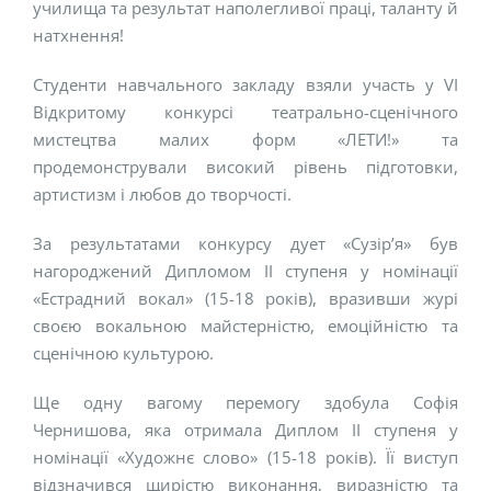
училища та результат наполегливої праці, таланту й
натхнення!
Студенти навчального закладу взяли участь у VІ
Відкритому конкурсі театрально-сценічного
мистецтва малих форм «ЛЕТИ!» та
продемонстрували високий рівень підготовки,
артистизм і любов до творчості.
За результатами конкурсу дует «Сузір’я» був
нагороджений Дипломом ІІ ступеня у номінації
«Естрадний вокал» (15-18 років), вразивши журі
своєю вокальною майстерністю, емоційністю та
сценічною культурою.
Ще одну вагому перемогу здобула Софія
Чернишова, яка отримала Диплом ІІ ступеня у
номінації «Художнє слово» (15-18 років). Її виступ
відзначився щирістю виконання, виразністю та