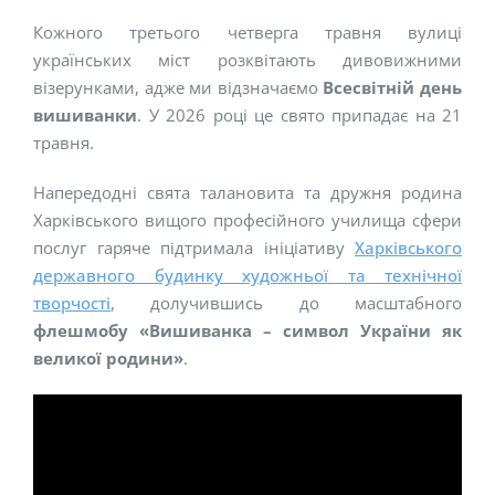
Кожного третього четверга травня вулиці
українських міст розквітають дивовижними
візерунками, адже ми відзначаємо
Всесвітній день
вишиванки
. У 2026 році це свято припадає на 21
травня.
Напередодні свята талановита та дружня родина
Харківського вищого професійного училища сфери
послуг гаряче підтримала ініціативу
Харківського
державного будинку художньої та технічної
творчості
, долучившись до масштабного
флешмобу «Вишиванка – символ України як
великої родини»
.