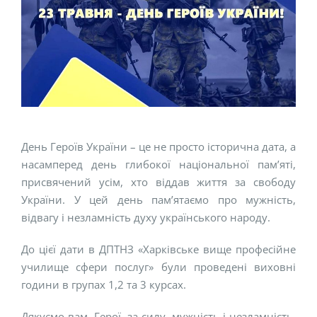
День Героїв України – це не просто історична дата, а
насамперед день глибокої національної пам’яті,
присвячений усім, хто віддав життя за свободу
України. У цей день пам’ятаємо про мужність,
відвагу і незламність духу українського народу.
До цієї дати в ДПТНЗ «Харківське вище професійне
училище сфери послуг» були проведені виховні
години в групах 1,2 та 3 курсах.
Дякуємо вам, Герої, за силу, мужність і незламність.