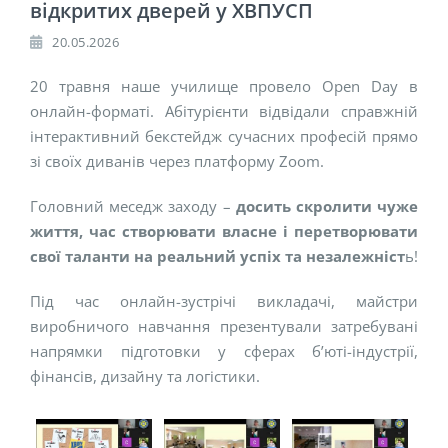
відкритих дверей у ХВПУСП
20.05.2026
20 травня наше училище провело Open Day в
онлайн-форматі. Абітурієнти відвідали справжній
інтерактивний бекстейдж сучасних професій прямо
зі своїх диванів через платформу Zoom.
Головний меседж заходу –
досить скролити чуже
життя, час створювати власне і перетворювати
свої таланти на реальний успіх та незалежніст
ь!
Під час онлайн-зустрічі викладачі, майстри
виробничого навчання презентували затребувані
напрямки підготовки у сферах б’юті-індустрії,
фінансів, дизайну та логістики.