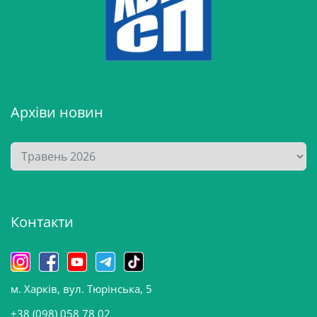
Архіви новин
А
р
х
і
Контакти
в
и
н
о
м. Харків, вул. Тюрінська, 5
в
и
+38 (098) 058 78 02