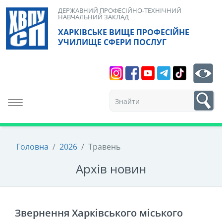
Skip
ДЕРЖАВНИЙ ПРОФЕСІЙНО-ТЕХНІЧНИЙ
НАВЧАЛЬНИЙ ЗАКЛАД
to
ХАРКІВСЬКЕ ВИЩЕ ПРОФЕСІЙНЕ
content
УЧИЛИЩЕ СФЕРИ ПОСЛУГ
Search
bt
1
Toggle navigation
Головна
/
2026
/
Травень
Архiв новин
Звернення Харківського міського