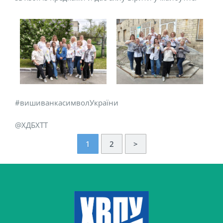
#вишиванкасимволУкраїни
@ХДБХТТ
1
2
>