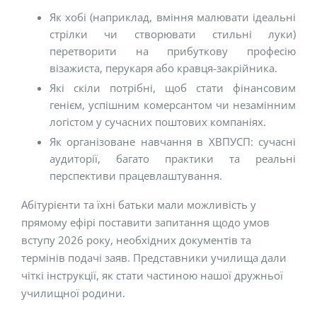
Як хобі (наприклад, вміння малювати ідеальні
стрілки чи створювати стильні луки)
перетворити на прибуткову професію
візажиста, перукаря або кравця-закрійника.
Які скіли потрібні, щоб стати фінансовим
генієм, успішним комерсантом чи незамінним
логістом у сучасних поштових компаніях.
Як організоване навчання в ХВПУСП: сучасні
аудиторії, багато практики та реальні
перспективи працевлаштування.
Абітурієнти та їхні батьки мали можливість у
прямому ефірі поставити запитання щодо умов
вступу 2026 року, необхідних документів та
термінів подачі заяв. Представники училища дали
чіткі інструкції, як стати частиною нашої дружньої
училищної родини.