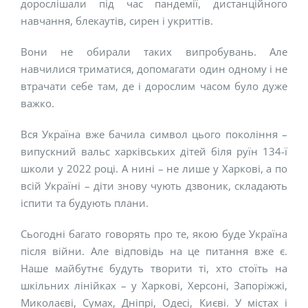
дорослішали під час пандемії, дистанційного
навчання, блекаутів, сирен і укриттів.
Вони не обирали таких випробувань. Але
навчилися триматися, допомагати один одному і не
втрачати себе там, де і дорослим часом було дуже
важко.
Вся Україна вже бачила символ цього покоління –
випускний вальс харківських дітей біля руїн 134-ї
школи у 2022 році. А нині – не лише у Харкові, а по
всій Україні – діти знову чують дзвоник, складають
іспити та будують плани.
Сьогодні багато говорять про те, якою буде Україна
після війни. Але відповідь на це питання вже є.
Наше майбутнє будуть творити ті, хто стоїть на
шкільних лінійках – у Харкові, Херсоні, Запоріжжі,
Миколаєві, Сумах, Дніпрі, Одесі, Києві. У містах і