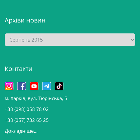
Архіви новин
А
р
х
і
Контакти
в
и
н
о
м. Харків, вул. Тюрінська, 5
в
и
+38 (098) 058 78 02
н
+38 (057) 732 65 25
Докладніше...