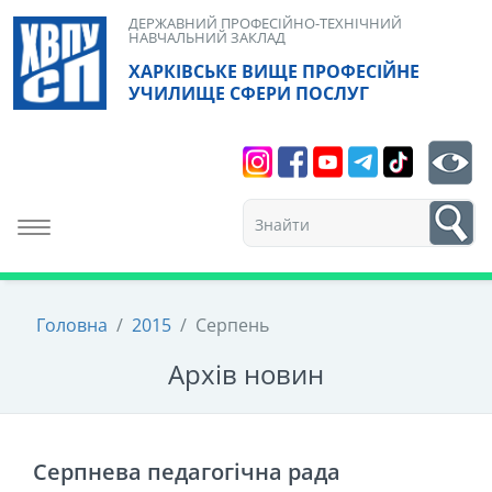
Skip
ДЕРЖАВНИЙ ПРОФЕСІЙНО-ТЕХНІЧНИЙ
НАВЧАЛЬНИЙ ЗАКЛАД
to
ХАРКІВСЬКЕ ВИЩЕ ПРОФЕСІЙНЕ
content
УЧИЛИЩЕ СФЕРИ ПОСЛУГ
Search
bt
1
Toggle navigation
Головна
/
2015
/
Серпень
Архiв новин
Серпнева педагогічна рада