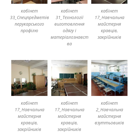
кабінет
кабінет
кабінет
33_Спецпредметів
31_Технології
17_Навчальна
перукарського
виготовлення
майстерня
профілю
одягу і
кравців,
матеріалознавст
закрійників
ва
кабінет
кабінет
кабінет
17_Навчальна
17_Навчальна
2_Навчальна
майстерня
майстерня
майстерня
кравців,
кравців,
взуттьовиків
закрійників
закрійників