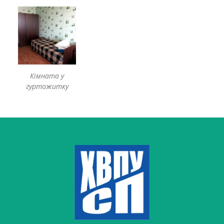
Кімната у
гуртожитку