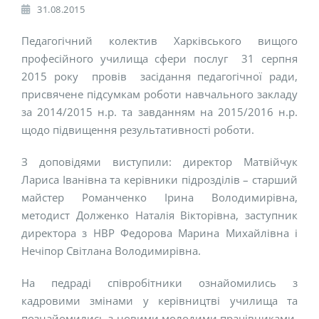
31.08.2015
Педагогічний колектив Харківського вищого
професійного училища сфери послуг 31 серпня
2015 року провів засідання педагогічної ради,
присвячене підсумкам роботи навчального закладу
за 2014/2015 н.р. та завданням на 2015/2016 н.р.
щодо підвищення результативності роботи.
З доповідями виступили: директор Матвійчук
Лариса Іванівна та керівники підрозділів – старший
майстер Романченко Ірина Володимирівна,
методист Долженко Наталія Вікторівна, заступник
директора з НВР Федорова Марина Михайлівна і
Нечіпор Світлана Володимирівна.
На педраді співробітники ознайомились з
кадровими змінами у керівництві училища та
познайомились з новими молодими працівниками,