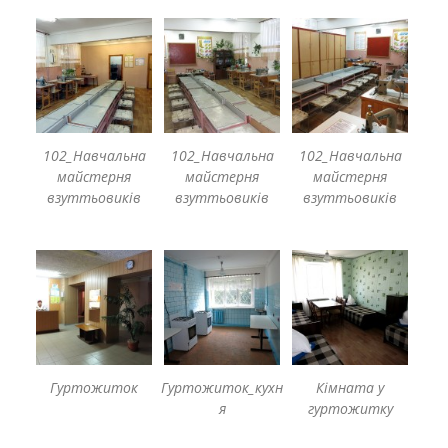
102_Навчальна
102_Навчальна
102_Навчальна
майстерня
майстерня
майстерня
взуттьовиків
взуттьовиків
взуттьовиків
Гуртожиток
Гуртожиток_кухн
Кімната у
я
гуртожитку